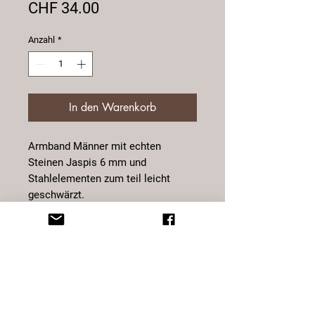
Preis
CHF 34.00
Anzahl
*
In den Warenkorb
Armband Männer mit echten
Steinen Jaspis 6 mm und
Stahlelementen zum teil leicht
geschwärzt.
Die Grösse kann individuell verstellt
werden von 18 bis 27 cm. Das
Armband wurde mit hochwertigem
Bronzit hergestellt. Der Jaspis ist
ein sehr bekannter Schutzstein, der
negative Energien von uns fern
hält.