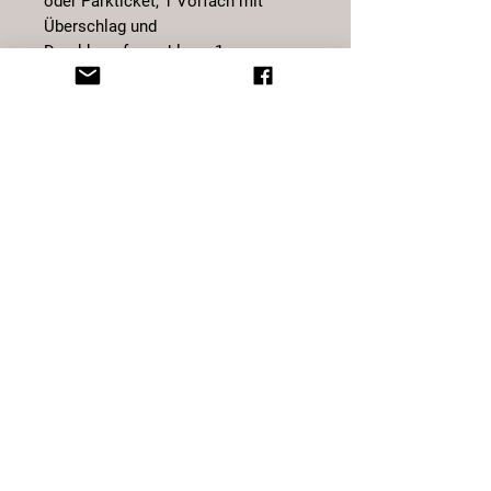
oder Parkticket, 1 Vorfach mit
Überschlag und
Druckknopfverschluss, 1
Reissverschlussfach für Noten.
Geeignet für Gürtel bis max 5.5 cm
Breite. Zum sicheren, körpernahem
Tragen im Urlaub oder in der
Freizeit.
Aussenmass: 10 x 17.5 x 7 cm
Hauptfach: 9 x 15 x 2.5 cm
Das gleiche Model finden Sie auch
in einer kleineren Ausführung in
unserem Shop
Art. Nr. 326-25
© 2025 Sternatelier
Design by blynx gmbh