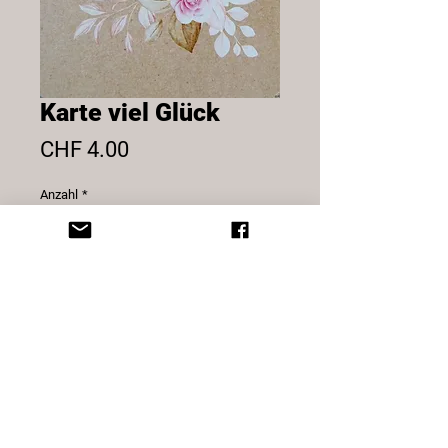
Karte viel Glück
Preis
CHF 4.00
Anzahl
*
In den Warenkorb
Karte viel Glück inkl. Couvert.
© 2025 Sternatelier
Design by blynx gmbh