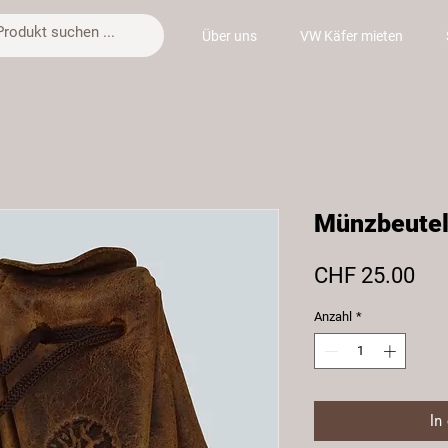
Über uns
VW Käfer mieten
Münzbeute
Pre
CHF 25.00
Anzahl
*
In