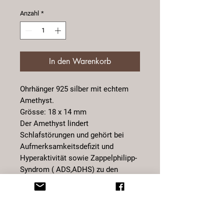
Anzahl
*
In den Warenkorb
Ohrhänger 925 silber mit echtem
Amethyst.
Grösse: 18 x 14 mm
Der Amethyst lindert
Schlafstörungen und gehört bei
Aufmerksamkeitsdefizit und
Hyperaktivität sowie Zappelphilipp-
Syndrom ( ADS,ADHS) zu den
besten Heilmittel. Er hilft Kindern
dass sie sich besser konzentrieren
können, sich weniger ablenken
lassen und ruhiger werden. Bei