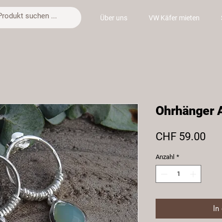
Über uns
VW Käfer mieten
Ohrhänger 
Pre
CHF 59.00
Anzahl
*
In