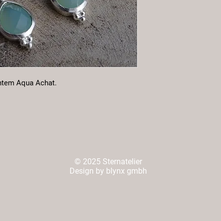
chtem Aqua Achat.
© 2025 Sternatelier
Design by blynx gmbh