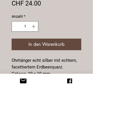
Preis
CHF 24.00
Anzahl
*
In den Warenkorb
Ohrhänger echt silber mit echtem,
facettiertem Erdbeerquarz.
Grösse: 10 x 10 mm
Der Erdbeerquarz stärkt das
Immunsystem, reguliert den den
Kreislauf und verbessert das
Immunsystem. Er hat eine
schützende Wirkung auf Brust,
Eierstöcke Gebärmutter und
Hoden.