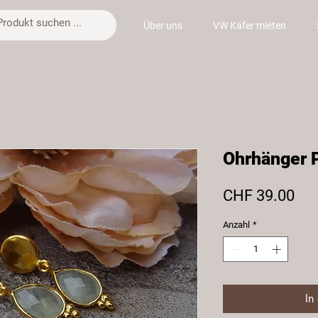
Über uns
VW Käfer mieten
Ohrhänger P
Pre
CHF 39.00
Anzahl
*
In