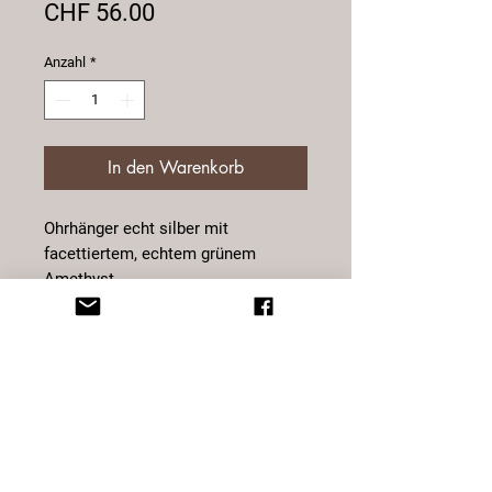
Preis
CHF 56.00
Anzahl
*
In den Warenkorb
Ohrhänger echt silber mit
facettiertem, echtem grünem
Amethyst.
Grösse: 13 mm
Der grüne Amethyst ist ein toller
Begleiter bei Kopfschmerzen und
Nackenverspannungen sowie
Bluthochdruck und Migräne. Er gilt
als Symbol für die Hoffnung,
Zukunft und dem Wachstum.