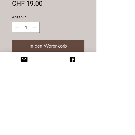
Preis
CHF 19.00
Anzahl
*
In den Warenkorb
Ohrstecker echt silber, rosé
Grösse: 7 mm
Die Perlen sind ein Naturprodukt,
Abweichungen in Farbe, Grösse und
Struktur sind normal.
© 2025 Sternatelier
Design by blynx gmbh