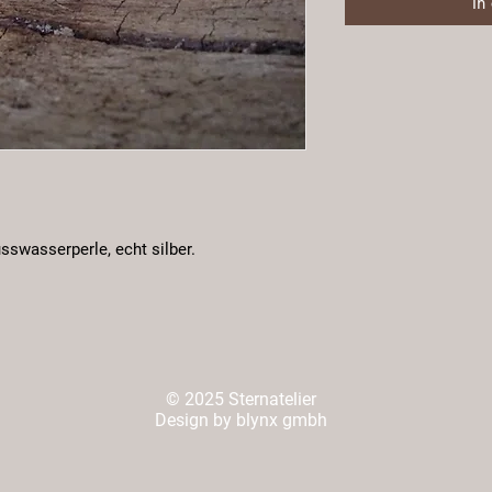
In
sswasserperle, echt silber.
© 2025 Sternatelier
Design by blynx gmbh