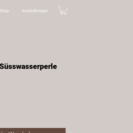
Shop
Ausstellungen
 Süsswasserperle
is