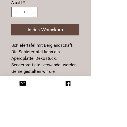
Anzahl
*
In den Warenkorb
Schiefertafel mit Berglandschaft.
Die Schiefertafel kann als
Aperoplatte, Dekostück,
Servierbrett etc. verwendet werden.
Gerne gestalten wir die
Schiefertafel nach Ihren Wünschen
oder personalisieren diese. Da
Schiefer ein Naturprodukt ist, kann
es in Form, Struktur varieren.
Bild Design by PLOTZZilla
Masse:
Länge: 45 cm
Breite: 15 cm