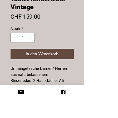
Vintage
Preis
CHF 159.00
Anzahl
*
In den Warenkorb
Umhängetasche Damen/ Herren
aus naturbelassenem
Rinderleder. 2 Hauptfächer A5
Format, 1 mittig mit
Reissverschluss, 1 Kleines
Innenfach mit Reissverschluss, div.
Einsteckfächer, Handytasche,
Stiftehalterung, Aussenfach mit
Reissverschluss. Tragegurte bis 140