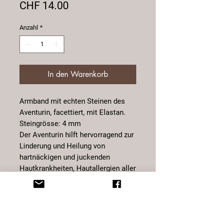
Preis
CHF 14.00
Anzahl
*
In den Warenkorb
Armband mit echten Steinen des
Aventurin, facettiert, mit Elastan.
Steingrösse: 4 mm
Der Aventurin hilft hervorragend zur
Linderung und Heilung von
hartnäckigen und juckenden
Hautkrankheiten, Hautallergien aller
Art und Hautunreinheiten. Auch bei
Kopfschuppen und
Schuppenflechten kann er
unterstützend sein. Er fördert die