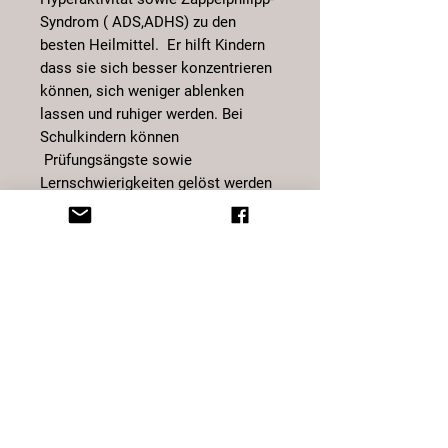
Syndrom ( ADS,ADHS) zu den
besten Heilmittel. Er hilft Kindern
dass sie sich besser konzentrieren
können, sich weniger ablenken
lassen und ruhiger werden. Bei
Schulkindern können
Prüfungsängste sowie
Lernschwierigkeiten gelöst werden
sowie bei Kleinkindern unerklärliche
Schreiphasen.
Bringen Sie rose/gelb vergoldete
Schmuckstücke nicht in Verbindung
mit:
Schweiss, Parfum, Bodylotion,
Salzwasser, Chor, Haarspray. Dies
kann Verfärbungen am
Schmuckstück und Ihrem Körper
geben. Am besten zum Duschen