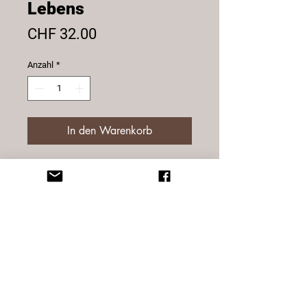
Lebens
Preis
CHF 32.00
Anzahl
*
In den Warenkorb
Armkette Blume des Lebens. 925
silber, rose vergoldet.
Info: Bringen Sie rose vergoldete
Schmuckstücke nicht in Verbindung
mit Schweiss, Parfum, Bodylotion,
Salz-Chlorwasser, Haarspray,
Duschmittel.