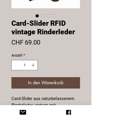
Card-Slider RFID
vintage Rinderleder
Preis
CHF 69.00
Anzahl
*
In den Warenkorb
Card-Slider aus naturbelassenem
Rinderleder, vintage mit
herausnehmbarem Alucase, RFID
Schutz gegen Diebstahl. Alucase
mit Gleiter bietet Platz für 6 Karten,