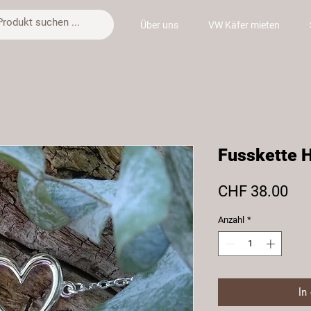
Über uns
VW Käfer mieten
Fusskette 
Pre
CHF 38.00
Anzahl
*
In