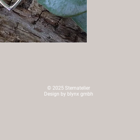
© 2025 Sternatelier
Design by blynx gmbh