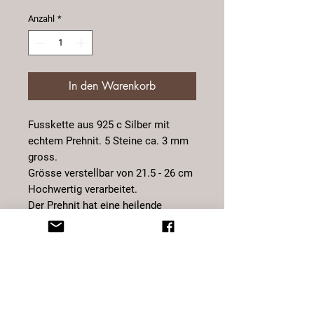
Anzahl
*
In den Warenkorb
Fusskette aus 925 c Silber mit
echtem Prehnit. 5 Steine ca. 3 mm
gross.
Grösse verstellbar von 21.5 - 26 cm
Hochwertig verarbeitet.
Der Prehnit hat eine heilende
Wirkung auf Niere und Blase. Er
kräftigt die Harnorgane und reinigt
das Blut von Abfallprodukten.
Zudem beruhigt er das Gemüt,
lindert Herzbeschwerden, hilft uns
relaxter an gewisse Dinger