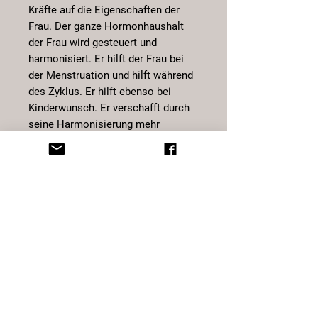
Kräfte auf die Eigenschaften der
Frau. Der ganze Hormonhaushalt
der Frau wird gesteuert und
harmonisiert. Er hilft der Frau bei
der Menstruation und hilft während
des Zyklus. Er hilft ebenso bei
Kinderwunsch. Er verschafft durch
seine Harmonisierung mehr
Fruchtbarkeit und Lebenslust und
eine enge Beziehung zur Familie.
Zudem nimmt er Ängste vor der
Zukunft.
Bringen Sie rose/gelb vergoldete
Schmuckstücke nicht in Verbindung
mit:
Schweiss, Parfum, Bodylotion,
Salzwasser, Chor, Haarspray. Dies
kann Verfärbungen am