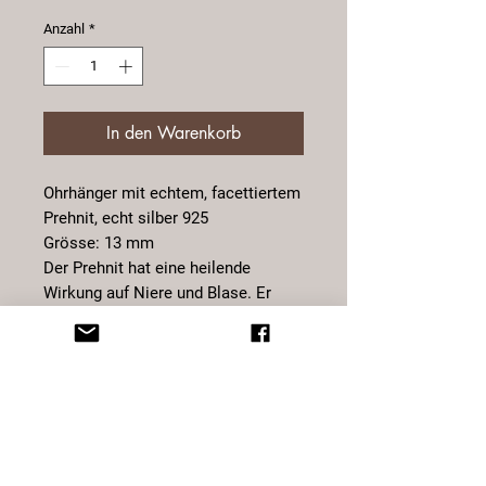
Anzahl
*
In den Warenkorb
Ohrhänger mit echtem, facettiertem
Prehnit, echt silber 925
Grösse: 13 mm
Der Prehnit hat eine heilende
Wirkung auf Niere und Blase. Er
kräftigt die Harnorgane und reinigt
das Blut von Abfallprodukten.
Zudem beruhigt er das Gemüt,
lindert Herzbeschwerden, hilft uns
relaxter an gewisse Dinger
anzugehen. Er hilft auch in
Situationen Nein zu sagen.