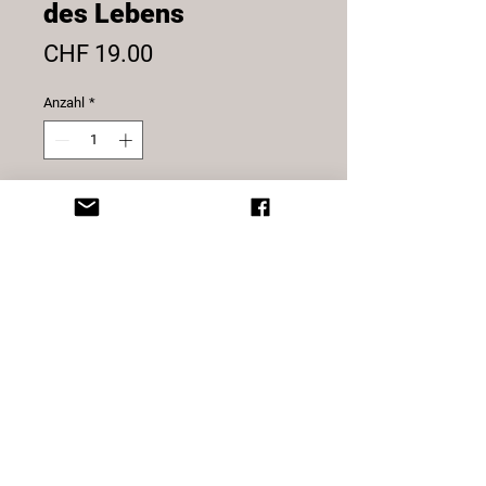
des Lebens
Preis
CHF 19.00
Anzahl
*
In den Warenkorb
Ohrstecker Baum des Lebens echt
silber.
8 mm
© 2025 Sternatelier
Design by blynx gmbh