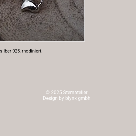
silber 925, rhodiniert.
© 2025 Sternatelier
Design by blynx gmbh