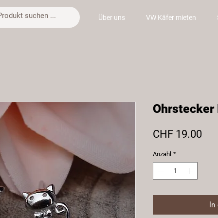
Über uns
VW Käfer mieten
Ohrstecker 
Pre
CHF 19.00
Anzahl
*
In