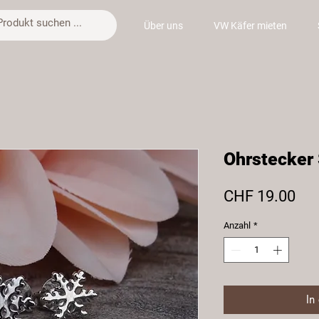
Über uns
VW Käfer mieten
Ohrstecker
Pre
CHF 19.00
Anzahl
*
In