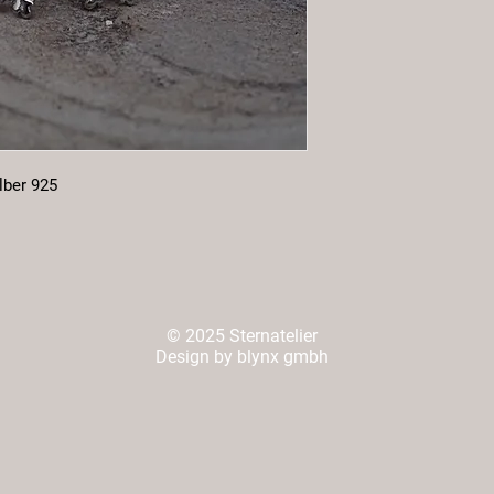
lber 925
© 2025 Sternatelier
Design by blynx gmbh