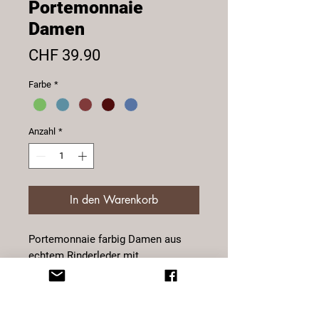
Portemonnaie
Damen
Preis
CHF 39.90
Farbe
*
Anzahl
*
In den Warenkorb
Portemonnaie farbig Damen aus
echtem Rinderleder mit
Schlossverriegelung.
9 Kartenfächer, 6 Einsteckfächer, 1
Sichtfenster, 2 Notenfächer,