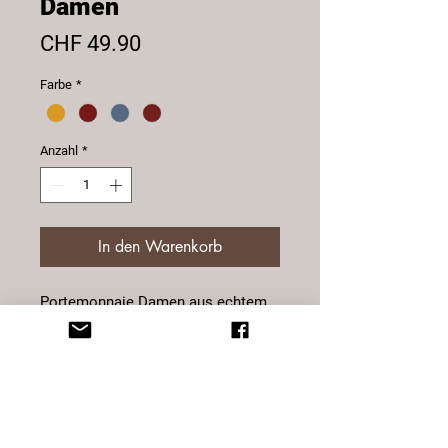
Damen
Preis
CHF 49.90
Farbe
*
Anzahl
*
In den Warenkorb
Portemonnaie Damen aus echtem
Rinderleder.
10 Kartenfächer, 5 Einsteckfächer, 1
Sichtfenster, 1 grosses Notenfach,
1 Reissverschlussfach, 4 teiliges
Münzfach mit je 1 integriertem
Reissverschlussfach und