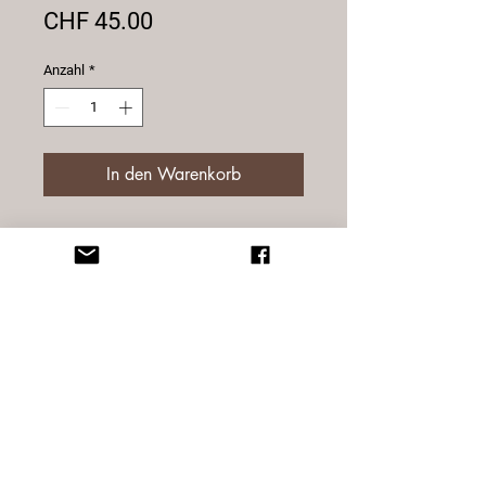
Preis
CHF 45.00
Anzahl
*
In den Warenkorb
Portemonnaie aus
naturbelassenem, echten
Rinderleder.
7 Kartenfächer, 2 Einsteckfächer, 1
Sichtfenster, Münzfach, 2
Notenfächer
Aussenmass: 12.5 x 9.5 x 2.5 cm
© 2025 Sternatelier