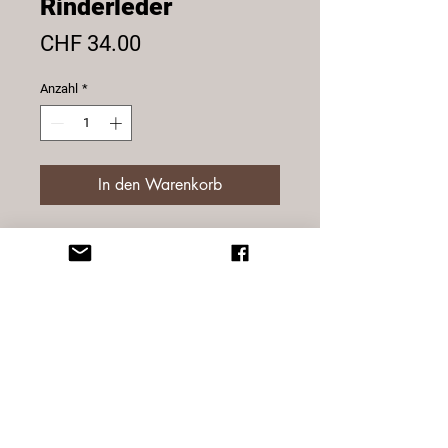
Rinderleder
Preis
CHF 34.00
Anzahl
*
In den Warenkorb
Portemonnaie Geldbeutel mini aus
echtem, naturbelassenem
Rinderleder. Klein aber trotztdem
alles wichtige vorhanden. 2
Notenfächer, 2 Einsteckfächer, 1
Münzfach
Masse: 10.5 x 7 x 2.5 cm