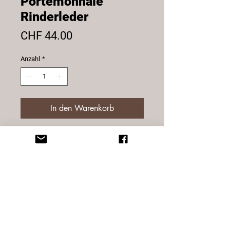
Portemonnaie
Rinderleder
Preis
CHF 44.00
Anzahl
*
In den Warenkorb
Portemonnaie aus trommel
gewaschenem, geöltem Rinderleder
mit Narbenbild. Herren, Querformat,
braun.
3 Kartenfächer, 2 Einsteckfächer, 2
Notenfächer, Münzfach
ca. 12.5 x 9.5 x 2.5 cm