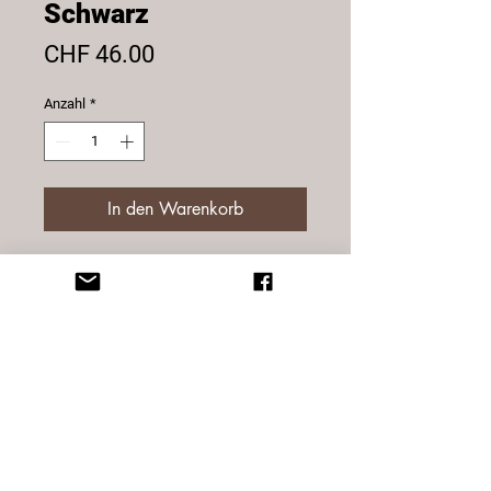
Schwarz
Preis
CHF 46.00
Anzahl
*
In den Warenkorb
Portemonnaie schwarz, Querformat,
aus echtem Rinderleder.
1 Münzfach, 8 Kartenfächer, 1
Sichtfenster, 3 Einsteckfächer, 2
Notenfächer, RFID Schutz gegen
Kartenmissbrauch.
Grösse Aussen: 12.5 x 9 x 3 cm