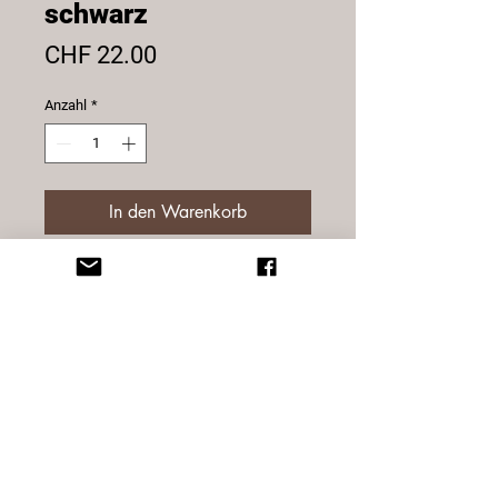
schwarz
Preis
CHF 22.00
Anzahl
*
In den Warenkorb
Schlüsseletui aus echtem
Rinderleder, schwarz.
1 Hauptfach mit Reissverschluss, 1
kleines Reissverschlussfach für
Kleingeld, 2 Metallringe für
Schlüssel
© 2025 Sternatelier