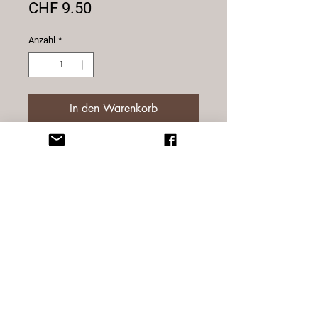
Preis
CHF 9.50
Anzahl
*
In den Warenkorb
Sterne Altholz. Da die Sterne ein
Naturprodukt sind, können Sie in
der Form, Farbe, Struktur
verschieden sein.
Grösse 20 cm
© 2025 Sternatelier
Design by blynx gmbh