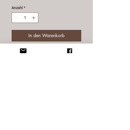
Anzahl
*
In den Warenkorb
Sterne aus Altholz klein. Da die
Sterne ein Naturprodukt sind,
können Sie in der Form, Farbe,
Struktur verschieden sein.
Grösse 9 cm
© 2025 Sternatelier
Design by blynx gmbh